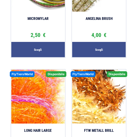
MICROMYLAR
ANGELINA BRUSH
2,50
€
4,00
€
Scegli
Scegli
FlyTiersWorld
Disponibile
FlyTiersWorld
Disponibile
LONG HAIR LARGE
FTW METALL BRILL