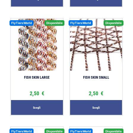
FlyTiersWorld
Disponibile
FlyTiersWorld
Disponibile
FISH SKIN LARGE
FISH SKIN SMALL
2,50
€
2,50
€
Scegli
Scegli
FlyTiersWorld
Disponibile
FlyTiersWorld
Disponibile