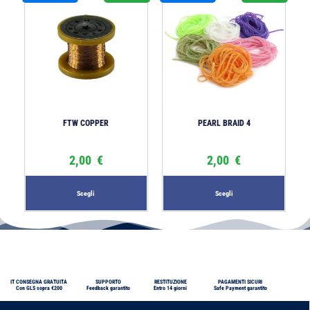
FTW COPPER
PEARL BRAID 4
2,00
€
2,00
€
Scegli
Scegli
IT CONSEGNA GRATUITA
SUPPORTO
RESTITUZIONE
PAGAMENTI SICURI
Con GLS sopra €200
Feedback garantito
Entro 14 giorni
Safe Payment garantito