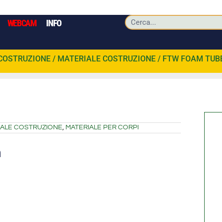
WEBCAM
INFO
COSTRUZIONE
/
MATERIALE COSTRUZIONE
/ FTW FOAM TUB
IALE COSTRUZIONE
,
MATERIALE PER CORPI
m