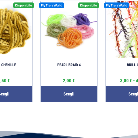
Disponibile
FlyTiersWorld
Disponibile
FlyTiersWorld
 CHENILLE
PEARL BRAID 4
BRILL 
1,50
€
2,00
€
3,80
€
-
Scegli
Scegli
Scegl