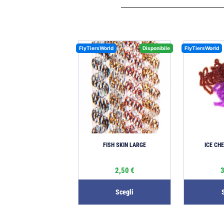
FlyTiersWorld
Disponibile
FlyTiersWorld
FISH SKIN LARGE
ICE CH
2,50
€
Scegli