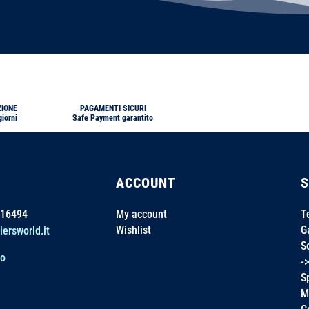
ZIONE
PAGAMENTI SICURI
giorni
Safe Payment garantito
ACCOUNT
16494
My account
T
Wishlist
G
iersworld.it
S
no
-
S
M