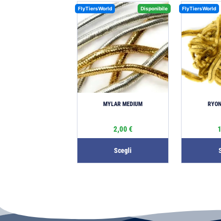
FlyTiersWorld
Disponibile
FlyTiersWorld
MYLAR MEDIUM
RYON
2,00
€
Scegli