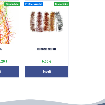
Disponibile
FlyTiersWorld
Disponibile
UV
RUBBER BRUSH
4,20
€
6,50
€
i
Scegli