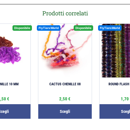
Prodotti correlati
Disponibile
FlyTiersWorld
Disponibile
FlyTiersWorld
ENILLE 10 MM
CACTUS CHENILLE 08
ROUND FLASH 
3,50
€
2,50
€
1,70
Scegli
Scegli
Scegl