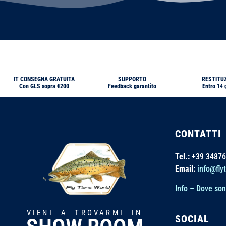
IT CONSEGNA GRATUITA
SUPPORTO
RESTITU
Con GLS sopra €200
Feedback garantito
Entro 14 
CONTATTI
Tel.:
+39 34876
Email:
info@flyt
Info – Dove so
VIENI A TROVARMI IN
SOCIAL