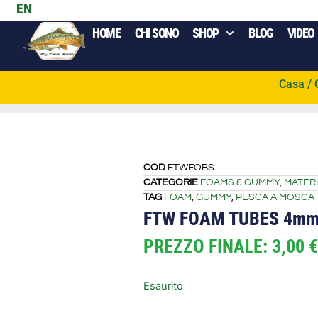
EN
HOME
CHI SONO
SHOP
BLOG
VIDEO
Casa
/
COD
FTWFOBS
CATEGORIE
FOAMS & GUMMY
,
MATER
TAG
FOAM
,
GUMMY
,
PESCA A MOSCA
FTW FOAM TUBES 4m
PREZZO FINALE:
3,00
€
Esaurito